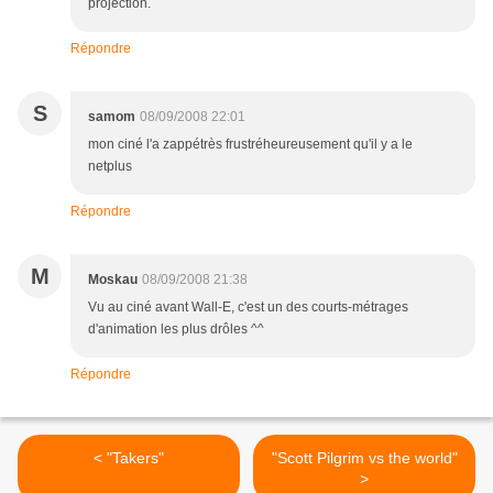
projection.
Répondre
S
samom
08/09/2008 22:01
mon ciné l'a zappétrès frustréheureusement qu'il y a le
netplus
Répondre
M
Moskau
08/09/2008 21:38
Vu au ciné avant Wall-E, c'est un des courts-métrages
d'animation les plus drôles ^^
Répondre
< "Takers"
"Scott Pilgrim vs the world"
>