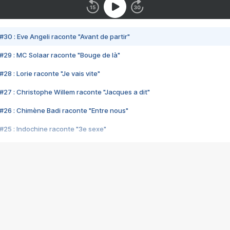
#30 : Eve Angeli raconte "Avant de partir"
#29 : MC Solaar raconte "Bouge de là"
28 : Lorie raconte "Je vais vite"
#27 : Christophe Willem raconte "Jacques a dit"
#26 : Chimène Badi raconte "Entre nous"
#25 : Indochine raconte "3e sexe"
#24 : Zaho raconte "C'est chelou"
#23 : Patrick Bruel raconte "Au café des délices"
#22 : Kyo raconte "Le chemin"
#21 : Nolwenn Leroy raconte "Cassé"
#20 : Patrick Hernandez raconte "Born to be alive"