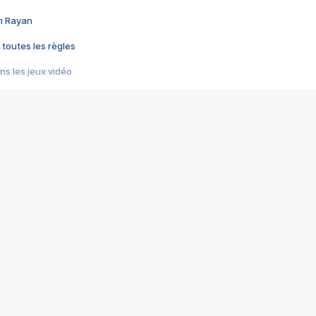
im Rayan
 toutes les règles
s les jeux vidéo
us choquant de Rockstar ? - Le scandale BULLY
e plus moche de Steam
du RÊVE tourne au CAUCHEMAR
pendant 8 heures
it… à tort
umiliés par un jeu vidéo
ire - Final Fantasy 8
ti un empire - Age of Empires
story DOFUS