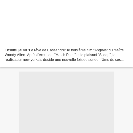
Ensuite j'ai vu "Le rêve de Cassandre" le troisième film "Anglais" du maître
Woody Allen. Après l'excellent "Match Point" et le plaisant "Scoop", le
réalisateur new yorkais décide une nouvelle fois de sonder l'âme de ses
personnages. Le résultat n'est...