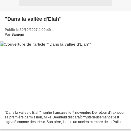
"Dans la vallée d'Elah"
Publié le 30/10/2007 à 00:49
Par
Samom
"Dans la vallée d'Elah" : sortie française le 7 novembre De retour d'Irak pour
sa première permission, Mike Deerfield disparaît mystérieusement et est
signalé comme déserteur. Son père, Hank, un ancien membre de la Police
Militaire, et sa mère Joan se...