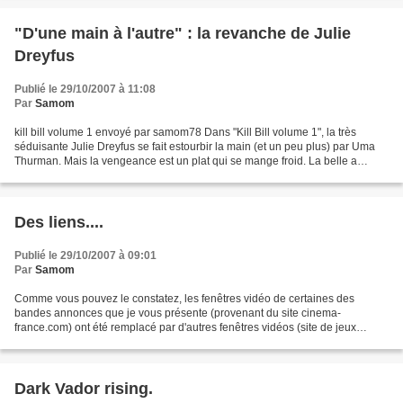
"D'une main à l'autre" : la revanche de Julie
Dreyfus
Publié le 29/10/2007 à 11:08
Par
Samom
kill bill volume 1 envoyé par samom78 Dans "Kill Bill volume 1", la très
séduisante Julie Dreyfus se fait estourbir la main (et un peu plus) par Uma
Thurman. Mais la vengeance est un plat qui se mange froid. La belle a
décidé de se venger de manière cinématographique....
Des liens....
Publié le 29/10/2007 à 09:01
Par
Samom
Comme vous pouvez le constatez, les fenêtres vidéo de certaines des
bandes annonces que je vous présente (provenant du site cinema-
france.com) ont été remplacé par d'autres fenêtres vidéos (site de jeux
vidéos apparenté à la branche cinéma). En regardant...
Dark Vador rising.