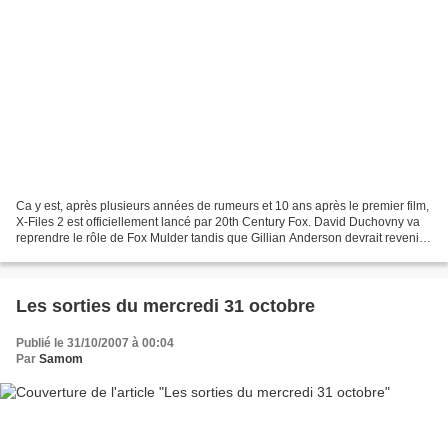
Ca y est, après plusieurs années de rumeurs et 10 ans après le premier film,
X-Files 2 est officiellement lancé par 20th Century Fox. David Duchovny va
reprendre le rôle de Fox Mulder tandis que Gillian Anderson devrait revenir
dans celui de Dana Scully....
Les sorties du mercredi 31 octobre
Publié le 31/10/2007 à 00:04
Par
Samom