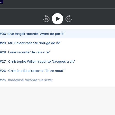
#30 : Eve Angeli raconte "Avant de partir"
#29 : MC Solaar raconte "Bouge de là"
28 : Lorie raconte "Je vais vite"
#27 : Christophe Willem raconte "Jacques a dit"
#26 : Chimène Badi raconte "Entre nous"
#25 : Indochine raconte "3e sexe"
#24 : Zaho raconte "C'est chelou"
#23 : Patrick Bruel raconte "Au café des délices"
#22 : Kyo raconte "Le chemin"