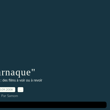
arnaque"
 des films à voir ou à revoir
0.09.2008
…
Par Samom