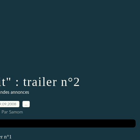
t" : trailer n°2
ndes annonces
9.09.2008
…
Par Samom
er n°1