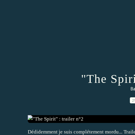
"The Spiri
Ba
2
Dédidemment je suis complétement mordu... Trail