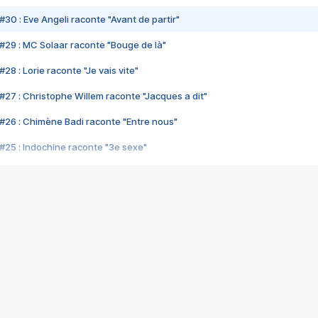
#30 : Eve Angeli raconte "Avant de partir"
#29 : MC Solaar raconte "Bouge de là"
28 : Lorie raconte "Je vais vite"
#27 : Christophe Willem raconte "Jacques a dit"
#26 : Chimène Badi raconte "Entre nous"
#25 : Indochine raconte "3e sexe"
#24 : Zaho raconte "C'est chelou"
#23 : Patrick Bruel raconte "Au café des délices"
#22 : Kyo raconte "Le chemin"
#21 : Nolwenn Leroy raconte "Cassé"
#20 : Patrick Hernandez raconte "Born to be alive"
#19 : Lorie raconte "Près de moi"