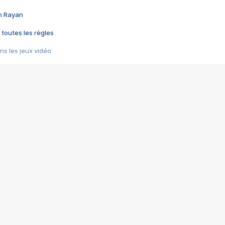
im Rayan
 toutes les règles
s les jeux vidéo
us choquant de Rockstar ? - Le scandale BULLY
e plus moche de Steam
du RÊVE tourne au CAUCHEMAR
pendant 8 heures
it… à tort
umiliés par un jeu vidéo
ire - Final Fantasy 8
ti un empire - Age of Empires
story DOFUS