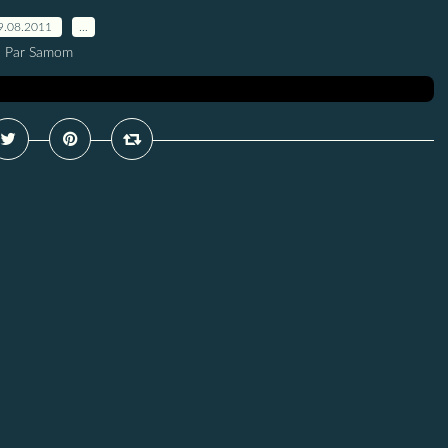
9.08.2011
…
Par Samom