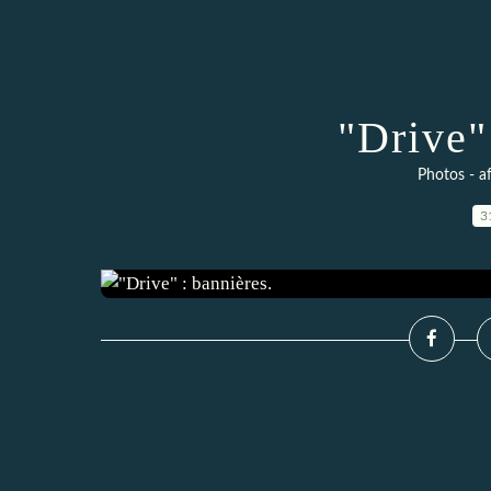
"Drive"
Photos - af
3