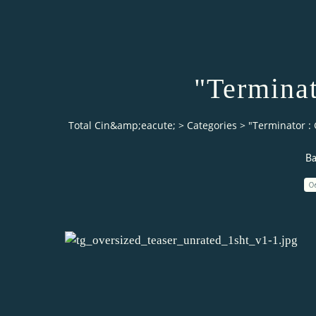
"Terminat
Total Cin&amp;eacute;
>
Categories
>
"Terminator : 
Ba
0