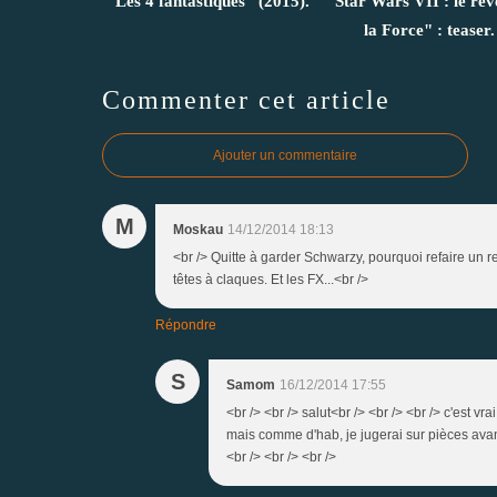
"Les 4 fantastiques" (2015).
"Star Wars VII : le réve
la Force" : teaser.
Commenter cet article
Ajouter un commentaire
M
Moskau
14/12/2014 18:13
<br /> Quitte à garder Schwarzy, pourquoi refaire un 
têtes à claques. Et les FX...<br />
Répondre
S
Samom
16/12/2014 17:55
<br /> <br /> salut<br /> <br /> <br /> c'est 
mais comme d'hab, je jugerai sur pièces avant 
<br /> <br /> <br />