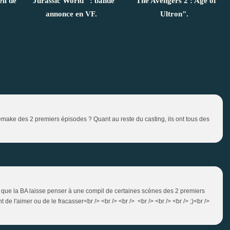
il de
"Jurassic World" : bande
"The Avengers 2 : Age of
annonce en VF.
Ultron".
remake des 2 premiers épisodes ? Quant au reste du casting, ils ont tous des
vrai que la BA laisse penser à une compil de certaines scènes des 2 premiers
de l'aimer ou de le fracasser<br /> <br /> <br /> <br /> <br /> <br /> ;)<br />