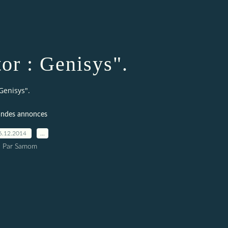
or : Genisys".
Genisys".
ndes annonces
6.12.2014
…
Par Samom