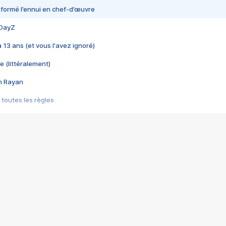
nsformé l’ennui en chef-d’œuvre
 DayZ
 a 13 ans (et vous l'avez ignoré)
e (littéralement)
im Rayan
 toutes les règles
s les jeux vidéo
us choquant de Rockstar ? - Le scandale BULLY
e plus moche de Steam
du RÊVE tourne au CAUCHEMAR
pendant 8 heures
it… à tort