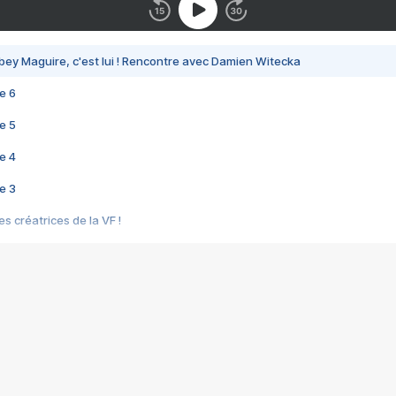
bey Maguire, c'est lui ! Rencontre avec Damien Witecka
e 6
e 5
e 4
e 3
s créatrices de la VF !
e 2
e 1
e Mektoub My Love arrive enfin ! Rencontre avec Shaïn Boumedine et Sal
i : après Toni en famille
elle réalise le bouleversant Dites lui que je l'aime