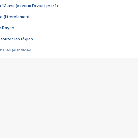
 a 13 ans (et vous l'avez ignoré)
e (littéralement)
im Rayan
 toutes les règles
s les jeux vidéo
us choquant de Rockstar ? - Le scandale BULLY
e plus moche de Steam
du RÊVE tourne au CAUCHEMAR
pendant 8 heures
it… à tort
umiliés par un jeu vidéo
ire - Final Fantasy 8